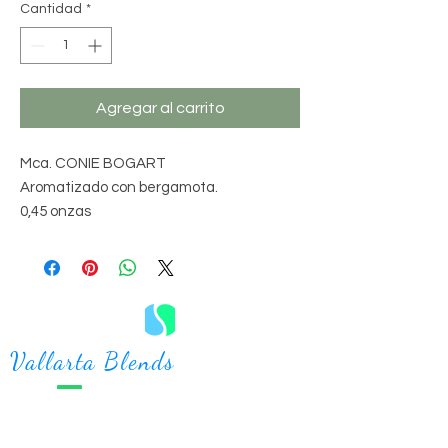
Cantidad
*
Agregar al carrito
Mca. CONIE BOGART
Aromatizado con bergamota.
0,45 onzas
Vallarta Blends
⚠️
DESCARGO DE RESPONSABILIDAD:
t
La información, los procedimientos, las