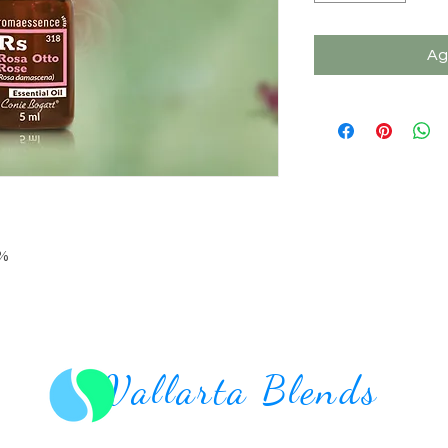
Ag
0%
Vallarta Blends