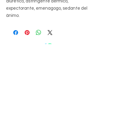
diurético, astringente dérmico,
expectorante, emenagogo, sedante del
ánimo.
Vallarta Blends
⚠️
DESCARGO DE RESPONSABILIDAD:
t
La información, los procedimientos, las
sugerencias y los pronósticos contenidos en
todos los podcasts o videos no pretenden
reemplazar un diagnóstico, un médico, un
asesor financiero o un consejo profesional.
Son sólo para fines educativos. Todo uso de la
información presentada queda a su propia
discreción. Ni Marcel R Gosselin, Fernando
Rubio ni ninguno de sus asociados serán
responsables de ninguna lesión, daño o