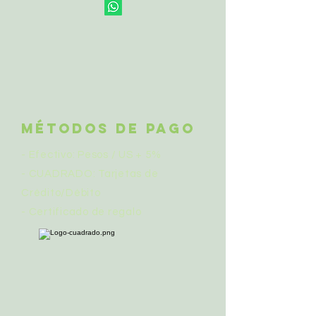
Métodos de pago
- Efectivo: Pesos / US + 5%
- CUADRADO: Tarjetas de
Crédito/Débito
- Certificado de regalo